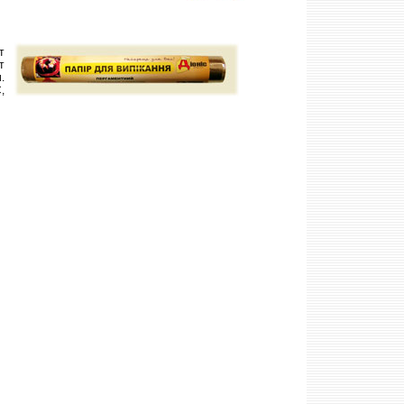
т
т
.
,